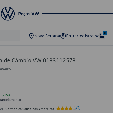
0
Nova Serrana
Entre/registre-se
xa de Câmbio VW 0133112573
Saveiro
juros
 parcelamento
por:
Germânica Campinas Amoreiras