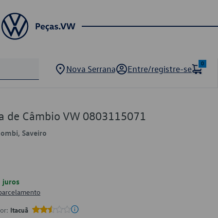
0
Nova Serrana
Entre/registre-se
xa de Câmbio VW 0803115071
Kombi, Saveiro
juros
 parcelamento
por:
Itacuã