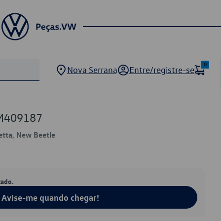
0
Nova Serrana
Entre/registre-se
M409187
Jetta, New Beetle
tado.
Avise-me quando chegar!