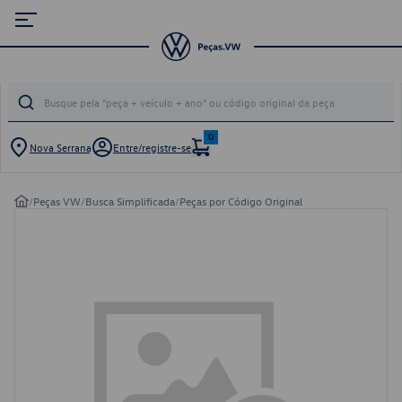
0
Nova Serrana
Entre/registre-se
/
Peças VW
/
Busca Simplificada
/
Peças por Código Original