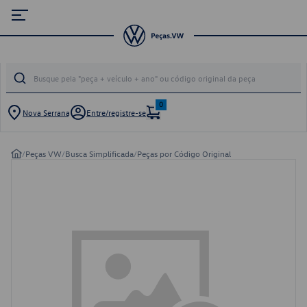
0
Nova Serrana
Entre/registre-se
/
Peças VW
/
Busca Simplificada
/
Peças por Código Original