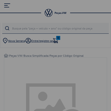
0
Nova Serrana
Entre/registre-se
/
Peças VW
/
Busca Simplificada
/
Peças por Código Original