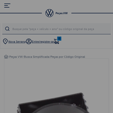
0
Nova Serrana
Entre/registre-se
/
Peças VW
/
Busca Simplificada
/
Peças por Código Original