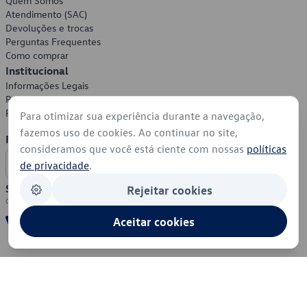
Quem Somos
Atendimento (SAC)
Devoluções e trocas
Perguntas Frequentes
Como comprar
Institucional
Informações Legais
Política de Privacidade
Política de Cookies
Para otimizar sua experiência durante a navegação,
fazemos uso de cookies. Ao continuar no site,
Formas de Pagamento
consideramos que você está ciente com nossas
políticas
de privacidade
.
Segurança
Rejeitar cookies
Aceitar cookies
© 2026 - Volkswagen do Brasil - Todos os direitos reservados