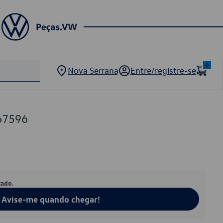
0
Nova Serrana
Entre/registre-se
67596
tado.
Avise-me quando chegar!