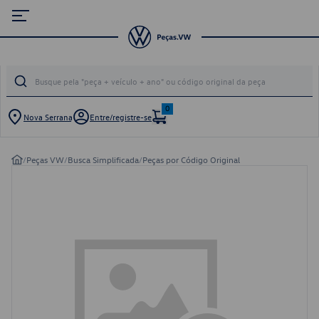
0
Nova Serrana
Entre/registre-se
/
Peças VW
/
Busca Simplificada
/
Peças por Código Original