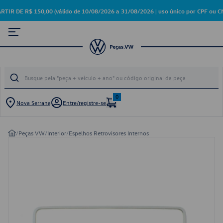
E R$ 150,00 (válido de 10/08/2026 a 31/08/2026 | uso único por CPF ou CN
0
Nova Serrana
Entre/registre-se
/
Peças VW
/
Interior
/
Espelhos Retrovisores Internos