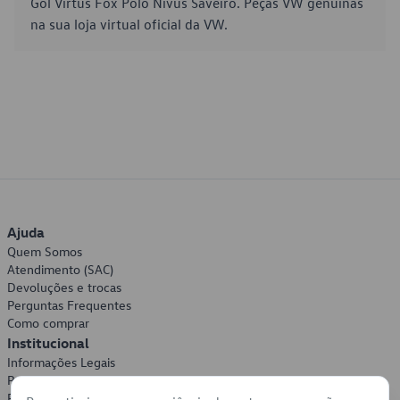
Gol Virtus Fox Polo Nivus Saveiro. Peças VW genuínas
na sua loja virtual oficial da VW.
Ajuda
Quem Somos
Atendimento (SAC)
Devoluções e trocas
Perguntas Frequentes
Como comprar
Institucional
Informações Legais
Política de Privacidade
Política de Cookies