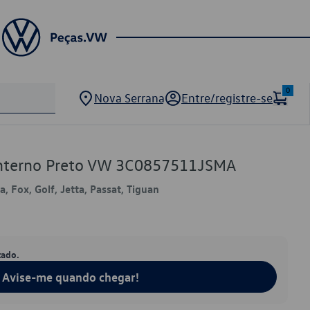
0
Nova Serrana
Entre/registre-se
 Interno Preto VW 3C0857511JSMA
, Fox, Golf, Jetta, Passat, Tiguan
tado.
Avise-me quando chegar!