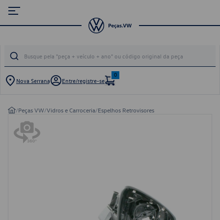
0
Nova Serrana
Entre/registre-se
/
Peças VW
/
Vidros e Carroceria
/
Espelhos Retrovisores