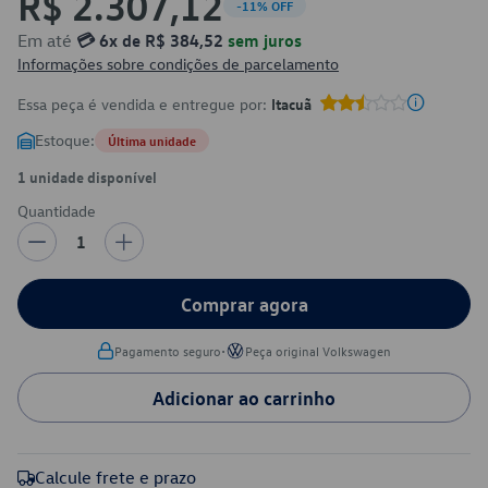
R$ 2.307,12
-11% OFF
Em até
💳 6x de R$ 384,52
sem juros
Informações sobre condições de parcelamento
Essa peça é vendida e entregue por:
Itacuã
Estoque:
Última unidade
1 unidade disponível
Quantidade
1
Comprar agora
•
Pagamento seguro
Peça original Volkswagen
Adicionar ao carrinho
Calcule frete e prazo