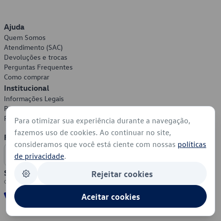
Ajuda
Quem Somos
Atendimento (SAC)
Devoluções e trocas
Perguntas Frequentes
Como comprar
Institucional
Informações Legais
Política de Privacidade
Política de Cookies
Para otimizar sua experiência durante a navegação,
fazemos uso de cookies. Ao continuar no site,
Formas de Pagamento
consideramos que você está ciente com nossas
políticas
de privacidade
.
Segurança
Rejeitar cookies
Aceitar cookies