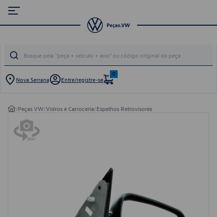
0
Nova Serrana
Entre/registre-se
/
Peças VW
/
Vidros e Carroceria
/
Espelhos Retrovisores