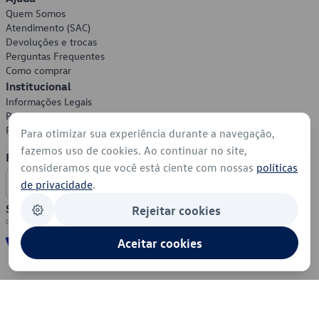
Quem Somos
Atendimento (SAC)
Devoluções e trocas
Perguntas Frequentes
Como comprar
Institucional
Informações Legais
Política de Privacidade
Política de Cookies
Para otimizar sua experiência durante a navegação,
fazemos uso de cookies. Ao continuar no site,
Formas de Pagamento
consideramos que você está ciente com nossas
políticas
de privacidade
.
Segurança
Rejeitar cookies
Aceitar cookies
© 2026 - Volkswagen do Brasil - Todos os direitos reservados