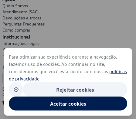
Quem Somos
Atendimento (SAC)
Devoluções e trocas
Perguntas Frequentes
Como comprar
Institucional
Informações Legais
Política de Privacidade
Política de Cookies
Para otimizar sua experiência durante a navegação,
fazemos uso de cookies. Ao continuar no site,
Formas de Pagamento
consideramos que você está ciente com nossas
políticas
de privacidade
.
Segurança
Rejeitar cookies
Aceitar cookies
© 2026 - Volkswagen do Brasil - Todos os direitos reservados