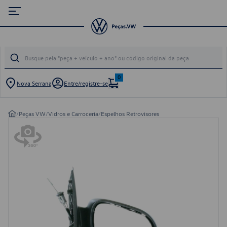
0
Nova Serrana
Entre/registre-se
/
Peças VW
/
Vidros e Carroceria
/
Espelhos Retrovisores