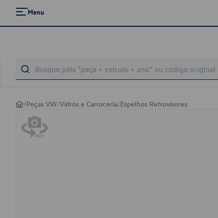
Menu
/
Peças VW
/
Vidros e Carroceria
/
Espelhos Retrovisores