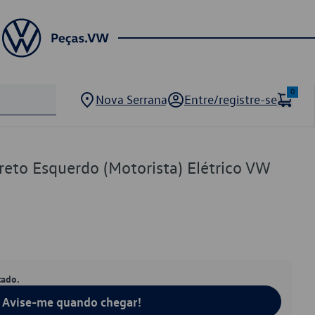
0
Nova Serrana
Entre/registre-se
reto Esquerdo (Motorista) Elétrico VW
tado.
Avise-me quando chegar!