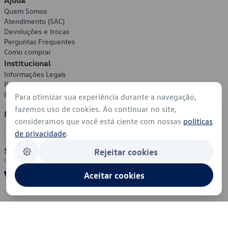
Ajuda
Quem Somos
Atendimento (SAC)
Devoluções e trocas
Perguntas Frequentes
Como comprar
Institucional
Informações Legais
Política de Privacidade
Política de Cookies
Para otimizar sua experiência durante a navegação,
fazemos uso de cookies. Ao continuar no site,
Formas de Pagamento
consideramos que você está ciente com nossas
políticas
de privacidade
.
Segurança
Rejeitar cookies
Aceitar cookies
© 2026 - Volkswagen do Brasil - Todos os direitos reservados