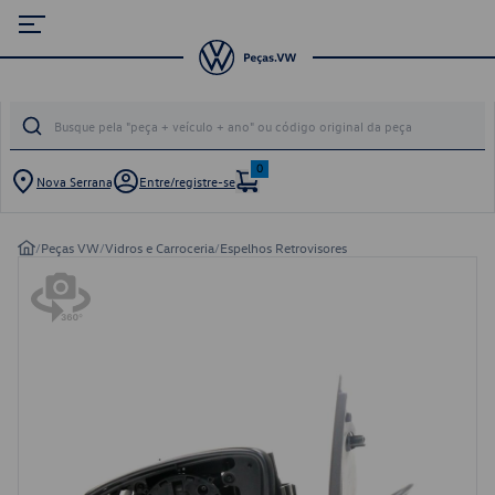
0
Nova Serrana
Entre/registre-se
/
Peças VW
/
Vidros e Carroceria
/
Espelhos Retrovisores