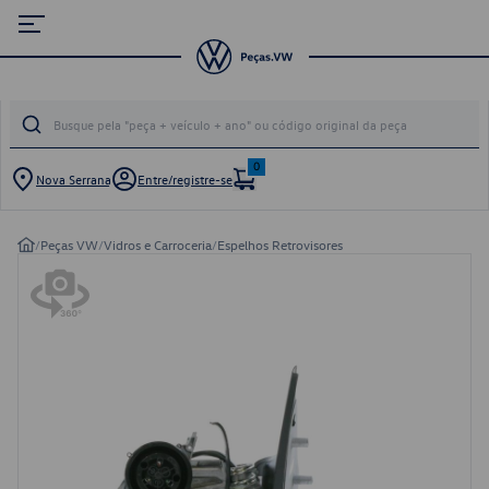
0
Nova Serrana
Entre/registre-se
/
Peças VW
/
Vidros e Carroceria
/
Espelhos Retrovisores