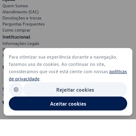
Quem Somos
Atendimento (SAC)
Devoluções e trocas
Perguntas Frequentes
Como comprar
Institucional
Informações Legais
Política de Privacidade
Política de Cookies
Para otimizar sua experiência durante a navegação,
fazemos uso de cookies. Ao continuar no site,
Formas de Pagamento
consideramos que você está ciente com nossas
políticas
de privacidade
.
Segurança
Rejeitar cookies
Aceitar cookies
© 2026 - Volkswagen do Brasil - Todos os direitos reservados