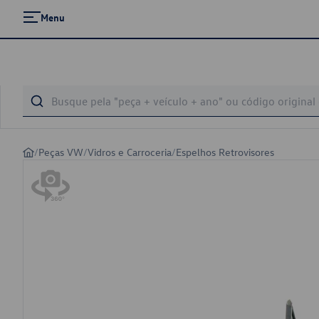
Menu
/
Peças VW
/
Vidros e Carroceria
/
Espelhos Retrovisores