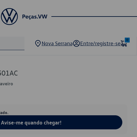
0
Nova Serrana
Entre/registre-se
501AC
Saveiro
tado.
Avise-me quando chegar!