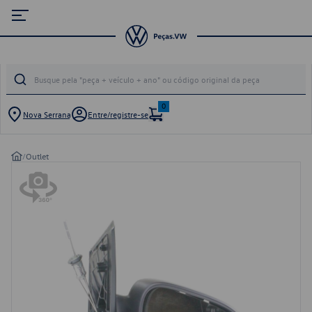
0
Nova Serrana
Entre/registre-se
/
Outlet