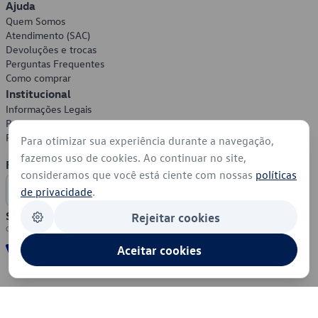
Ajuda
Quem Somos
Atendimento (SAC)
Devoluções e trocas
Perguntas Frequentes
Como comprar
Institucional
Informações Legais
Política de Privacidade
Política de Cookies
Para otimizar sua experiência durante a navegação,
fazemos uso de cookies. Ao continuar no site,
Formas de Pagamento
consideramos que você está ciente com nossas
políticas
de privacidade
.
Segurança
Rejeitar cookies
Aceitar cookies