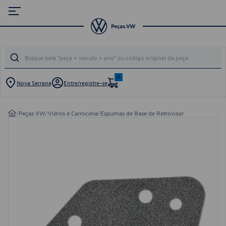
0
Nova Serrana
Entre/registre-se
/
Peças VW
/
Vidros e Carroceria
/
Espumas de Base de Retrovisor