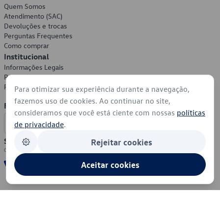
Quem Somos
Atendimento (SAC)
Devoluções e trocas
Perguntas Frequentes
Como comprar
Institucional
Informações Legais
Política de Privacidade
Política de Cookies
Para otimizar sua experiência durante a navegação,
fazemos uso de cookies. Ao continuar no site,
Formas de Pagamento
consideramos que você está ciente com nossas
políticas
de privacidade
.
Segurança
Rejeitar cookies
Aceitar cookies
© 2026 - Volkswagen do Brasil - Todos os direitos reservados