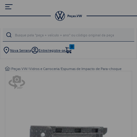
0
Nova Serrana
Entre/registre-se
/
Peças VW
/
Vidros e Carroceria
/
Espumas de Impacto de Para-choque