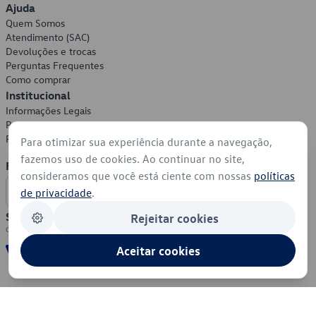
Ajuda
Quem Somos
Atendimento (SAC)
Devoluções e trocas
Perguntas Frequentes
Como comprar
Institucional
Informações Legais
Política de Privacidade
Política de Cookies
Para otimizar sua experiência durante a navegação,
fazemos uso de cookies. Ao continuar no site,
Formas de Pagamento
consideramos que você está ciente com nossas
políticas
de privacidade
.
Segurança
Rejeitar cookies
Aceitar cookies