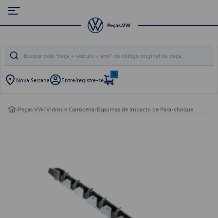
0
Nova Serrana
Entre/registre-se
/
Peças VW
/
Vidros e Carroceria
/
Espumas de Impacto de Para-choque