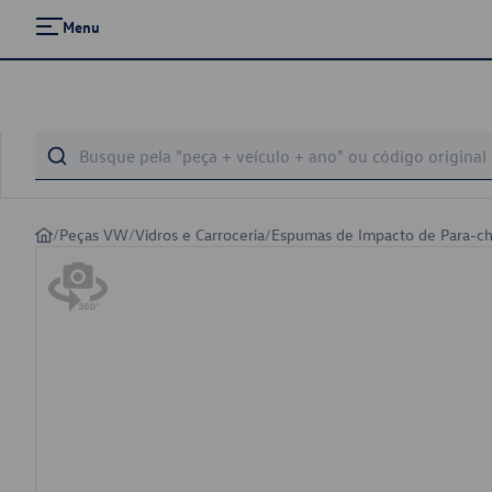
Menu
/
Peças VW
/
Vidros e Carroceria
/
Espumas de Impacto de Para-c