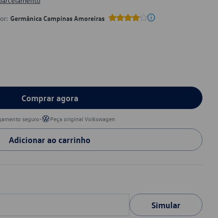
 parcelamento
por:
Germânica Campinas Amoreiras
Comprar agora
•
gamento seguro
Peça original Volkswagen
Adicionar ao carrinho
Simular