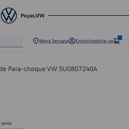
0
Nova Serrana
Entre/registre-se
 de Para-choque VW 5U0807240A
juros