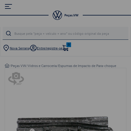
0
Nova Serrana
Entre/registre-se
/
Peças VW
/
Vidros e Carroceria
/
Espumas de Impacto de Para-choque