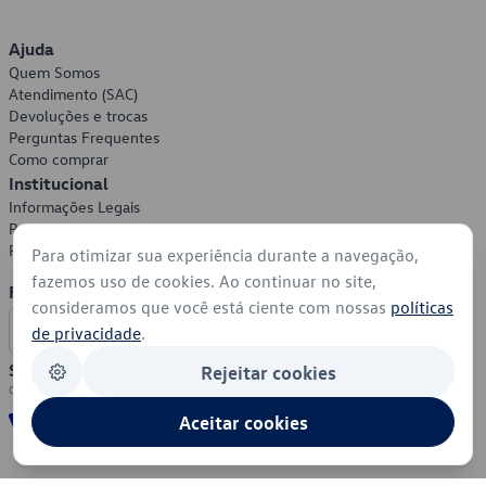
Ajuda
Quem Somos
Atendimento (SAC)
Devoluções e trocas
Perguntas Frequentes
Como comprar
Institucional
Informações Legais
Política de Privacidade
Política de Cookies
Para otimizar sua experiência durante a navegação,
fazemos uso de cookies. Ao continuar no site,
Formas de Pagamento
consideramos que você está ciente com nossas
políticas
de privacidade
.
Segurança
Rejeitar cookies
Aceitar cookies