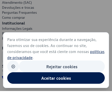
Atendimento (SAC)
Devoluções e trocas
Perguntas Frequentes
Como comprar
Institucional
Informações Legais
Política de Privacidade
Política de Cookies
Para otimizar sua experiência durante a navegação,
fazemos uso de cookies. Ao continuar no site,
Formas de Pagamento
consideramos que você está ciente com nossas
políticas
de privacidade
.
Segurança
Rejeitar cookies
Aceitar cookies
© 2026 - Volkswagen do Brasil - Todos os direitos reservados