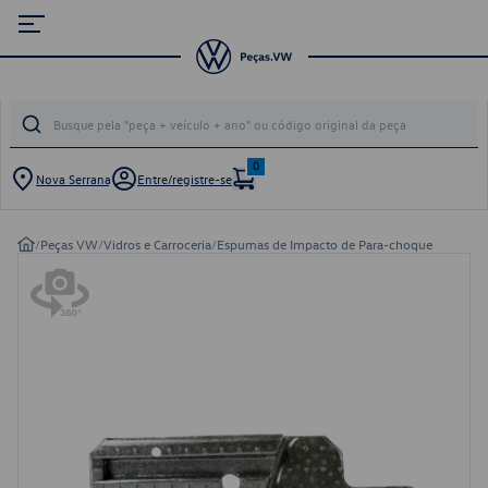
0
Nova Serrana
Entre/registre-se
/
Peças VW
/
Vidros e Carroceria
/
Espumas de Impacto de Para-choque