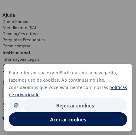
Ajuda
Quem Somos
Atendimento (SAC)
Devoluções e trocas
Perguntas Frequentes
Como comprar
Institucional
Informações Legais
Política de Privacidade
Política de Cookies
Para otimizar sua experiência durante a navegação,
fazemos uso de cookies. Ao continuar no site,
Formas de Pagamento
consideramos que você está ciente com nossas
políticas
de privacidade
.
Segurança
Rejeitar cookies
Aceitar cookies