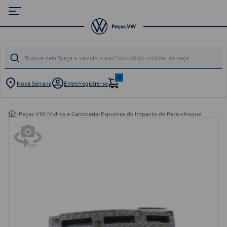
0
Nova Serrana
Entre/registre-se
/
Peças VW
/
Vidros e Carroceria
/
Espumas de Impacto de Para-choque