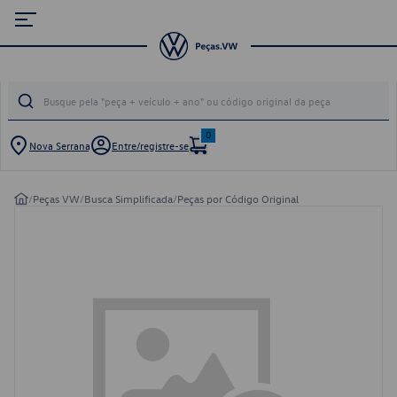
0
Nova Serrana
Entre/registre-se
/
Peças VW
/
Busca Simplificada
/
Peças por Código Original