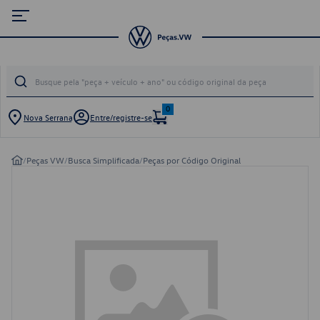
0
Nova Serrana
Entre/registre-se
/
Peças VW
/
Busca Simplificada
/
Peças por Código Original