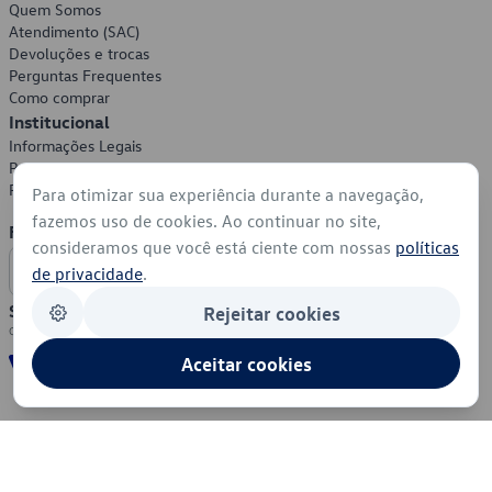
Quem Somos
Atendimento (SAC)
Devoluções e trocas
Perguntas Frequentes
Como comprar
Institucional
Informações Legais
Política de Privacidade
Política de Cookies
Para otimizar sua experiência durante a navegação,
fazemos uso de cookies. Ao continuar no site,
Formas de Pagamento
consideramos que você está ciente com nossas
políticas
de privacidade
.
Segurança
Rejeitar cookies
Aceitar cookies
© 2026 - Volkswagen do Brasil - Todos os direitos reservados