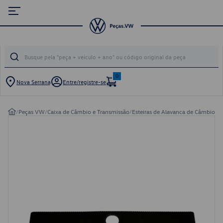
0
Nova Serrana
Entre/registre-se
/
Peças VW
/
Caixa de Câmbio e Transmissão
/
Esteiras de Alavanca de Câmbio