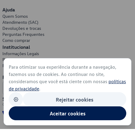
Ajuda
Quem Somos
Atendimento (SAC)
Devoluções e trocas
Perguntas Frequentes
Como comprar
Institucional
Informações Legais
Política de Privacidade
Política de Cookies
Para otimizar sua experiência durante a navegação,
fazemos uso de cookies. Ao continuar no site,
Formas de Pagamento
consideramos que você está ciente com nossas
políticas
de privacidade
.
Segurança
Rejeitar cookies
Aceitar cookies