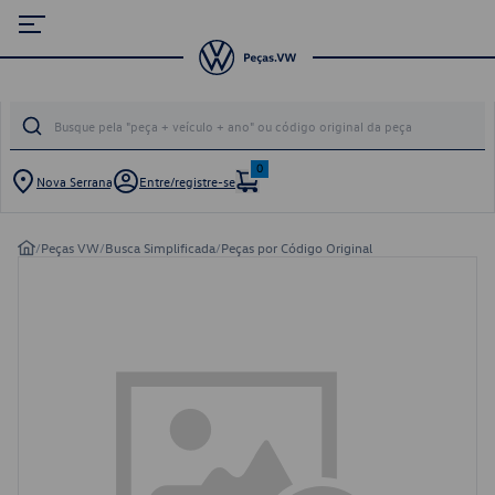
0
Nova Serrana
Entre/registre-se
/
Peças VW
/
Busca Simplificada
/
Peças por Código Original