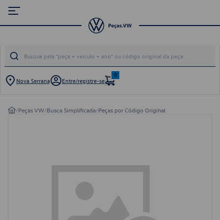
0
Nova Serrana
Entre/registre-se
/
Peças VW
/
Busca Simplificada
/
Peças por Código Original