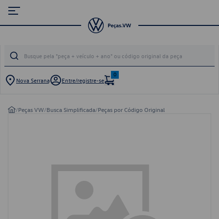
0
Nova Serrana
Entre/registre-se
/
Peças VW
/
Busca Simplificada
/
Peças por Código Original