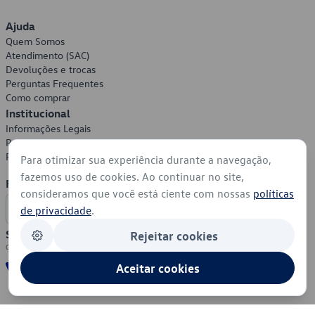
Ajuda
Quem Somos
Atendimento (SAC)
Devoluções e trocas
Perguntas Frequentes
Como comprar
Institucional
Informações Legais
Política de Privacidade
Política de Cookies
Para otimizar sua experiência durante a navegação,
fazemos uso de cookies. Ao continuar no site,
Formas de Pagamento
consideramos que você está ciente com nossas
políticas
de privacidade
.
Segurança
Rejeitar cookies
Aceitar cookies