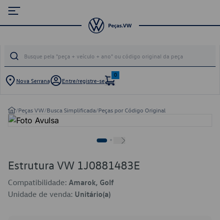
0
Nova Serrana
Entre/registre-se
/
Peças VW
/
Busca Simplificada
/
Peças por Código Original
Estrutura VW 1J0881483E
Compatibilidade:
Amarok, Golf
Unidade de venda:
Unitário(a)