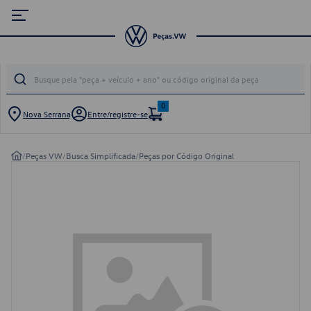
0
Nova Serrana
Entre/registre-se
/
Peças VW
/
Busca Simplificada
/
Peças por Código Original