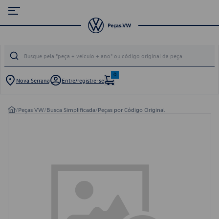
0
Nova Serrana
Entre/registre-se
/
Peças VW
/
Busca Simplificada
/
Peças por Código Original