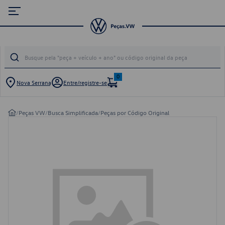
0
Nova Serrana
Entre/registre-se
/
Peças VW
/
Busca Simplificada
/
Peças por Código Original