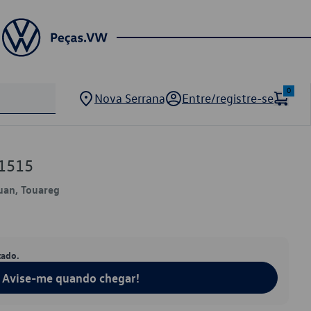
0
Nova Serrana
Entre/registre-se
81515
guan, Touareg
tado.
Avise-me quando chegar!