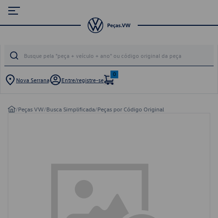
0
Nova Serrana
Entre/registre-se
/
Peças VW
/
Busca Simplificada
/
Peças por Código Original