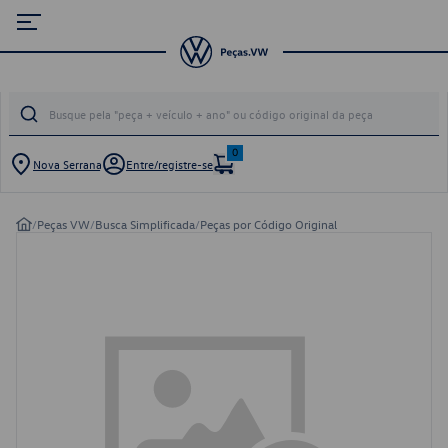
0
Nova Serrana
Entre/registre-se
/
Peças VW
/
Busca Simplificada
/
Peças por Código Original