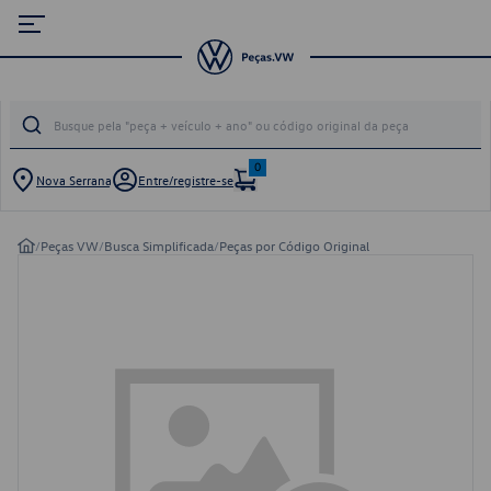
0
Nova Serrana
Entre/registre-se
/
Peças VW
/
Busca Simplificada
/
Peças por Código Original