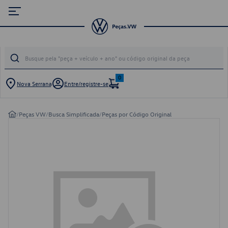
0
Nova Serrana
Entre/registre-se
/
Peças VW
/
Busca Simplificada
/
Peças por Código Original