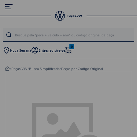
0
Nova Serrana
Entre/registre-se
/
Peças VW
/
Busca Simplificada
/
Peças por Código Original