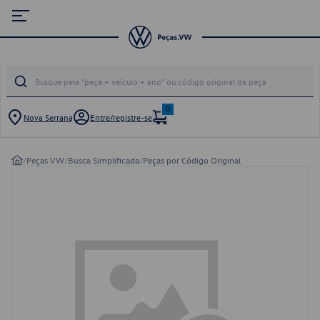
0
Nova Serrana
Entre/registre-se
/
Peças VW
/
Busca Simplificada
/
Peças por Código Original