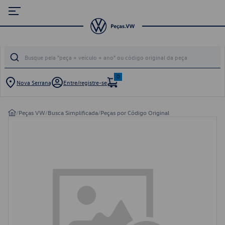
0
Nova Serrana
Entre/registre-se
/
Peças VW
/
Busca Simplificada
/
Peças por Código Original