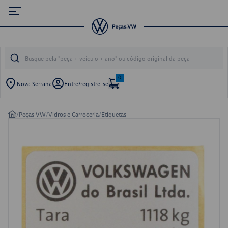
0
Nova Serrana
Entre/registre-se
/
Peças VW
/
Vidros e Carroceria
/
Etiquetas