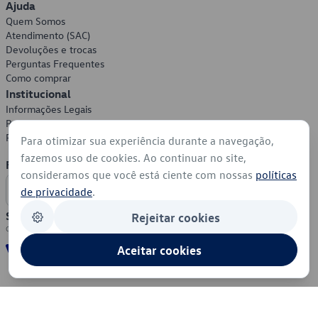
Ajuda
Quem Somos
Atendimento (SAC)
Devoluções e trocas
Perguntas Frequentes
Como comprar
Institucional
Informações Legais
Política de Privacidade
Política de Cookies
Para otimizar sua experiência durante a navegação,
fazemos uso de cookies. Ao continuar no site,
Formas de Pagamento
consideramos que você está ciente com nossas
políticas
de privacidade
.
Segurança
Rejeitar cookies
Aceitar cookies