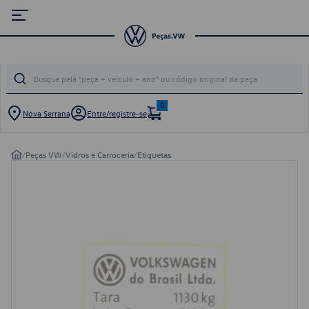
0
Nova Serrana
Entre/registre-se
/
Peças VW
/
Vidros e Carroceria
/
Etiquetas