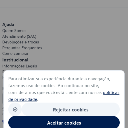
Ajuda
Quem Somos
Atendimento (SAC)
Devoluções e trocas
Perguntas Frequentes
Como comprar
Institucional
Informações Legais
Política de Privacidade
Política de Cookies
Para otimizar sua experiência durante a navegação,
fazemos uso de cookies. Ao continuar no site,
Formas de Pagamento
consideramos que você está ciente com nossas
políticas
de privacidade
.
Segurança
Rejeitar cookies
Aceitar cookies