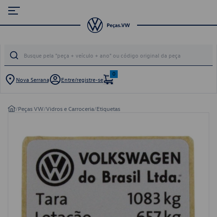
0
Nova Serrana
Entre/registre-se
/
Peças VW
/
Vidros e Carroceria
/
Etiquetas