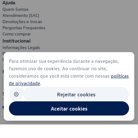
Ajuda
Quem Somos
Atendimento (SAC)
Devoluções e trocas
Perguntas Frequentes
Como comprar
Institucional
Informações Legais
Política de Privacidade
Política de Cookies
Para otimizar sua experiência durante a navegação,
fazemos uso de cookies. Ao continuar no site,
Formas de Pagamento
consideramos que você está ciente com nossas
políticas
de privacidade
.
Segurança
Rejeitar cookies
Aceitar cookies