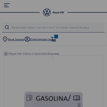
0
Nova Serrana
Entre/registre-se
/
Peças VW
/
Vidros e Carroceria
/
Etiquetas