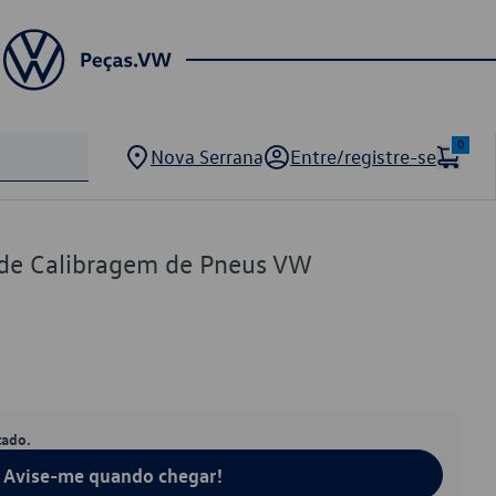
0
Nova Serrana
Entre/registre-se
 de Calibragem de Pneus VW
tado.
Avise-me quando chegar!