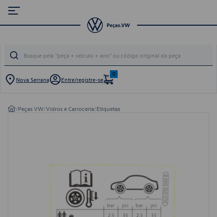
0
Nova Serrana
Entre/registre-se
/
Peças VW
/
Vidros e Carroceria
/
Etiquetas